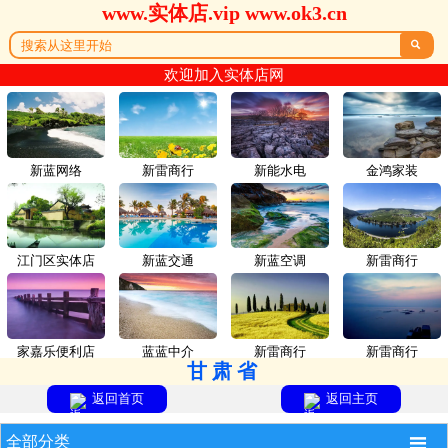
www.实体店.vip www.ok3.cn

欢迎加入实体店网
新蓝网络
新雷商行
新能水电
金鸿家装
江门区实体店
新蓝交通
新蓝空调
新雷商行
家嘉乐便利店
蓝蓝中介
新雷商行
新雷商行
甘肃省
返回首页
返回主页

全部分类