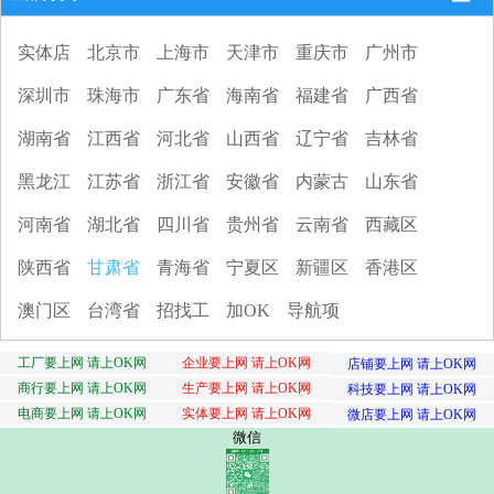
实体店
北京市
上海市
天津市
重庆市
广州市
深圳市
珠海市
广东省
海南省
福建省
广西省
湖南省
江西省
河北省
山西省
辽宁省
吉林省
黑龙江
江苏省
浙江省
安徽省
内蒙古
山东省
河南省
湖北省
四川省
贵州省
云南省
西藏区
陕西省
甘肃省
青海省
宁夏区
新疆区
香港区
澳门区
台湾省
招找工
加OK
导航项
工厂要上网 请上OK网
企业要上网 请上OK网
店铺要上网 请上OK网
商行要上网 请上OK网
生产要上网 请上OK网
科技要上网 请上OK网
电商要上网 请上OK网
实体要上网 请上OK网
微店要上网 请上OK网
微信