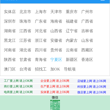
实体店
北京市
上海市
天津市
重庆市
广州市
深圳市
珠海市
广东省
海南省
福建省
广西省
湖南省
江西省
河北省
山西省
辽宁省
吉林省
黑龙江
江苏省
浙江省
安徽省
内蒙古
山东省
河南省
湖北省
四川省
贵州省
云南省
西藏区
陕西省
甘肃省
青海省
宁夏区
新疆区
香港区
澳门区
台湾省
招找工
加OK
导航项
工厂要上网 请上OK网
企业要上网 请上OK网
店铺要上网 请上OK网
商行要上网 请上OK网
生产要上网 请上OK网
科技要上网 请上OK网
电商要上网 请上OK网
实体要上网 请上OK网
微店要上网 请上OK网
微信