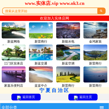
www.实体店.vip www.ok3.cn

欢迎加入实体店网
新蓝网络
新雷商行
新能水电
金鸿家装
江门区实体店
新蓝交通
新蓝空调
新雷商行
家嘉乐便利店
蓝蓝中介
新雷商行
新雷商行
宁夏自治区
返回首页
返回主页

全部分类